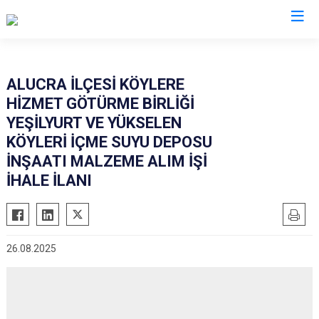
Giresun
ALUCRA İLÇESİ KÖYLERE
HİZMET GÖTÜRME BİRLİĞİ
Alucra
Görele
YEŞİLYURT VE YÜKSELEN
Bulancak
Güce
KÖYLERİ İÇME SUYU DEPOSU
Çamoluk
Keşap
İNŞAATI MALZEME ALIM İŞİ
Çanakçı
İHALE İLANI
Piraziz
Dereli
Şebinkarahisar
Doğankent
Tirebolu
Espiye
Yağlıdere
26.08.2025
Eynesil