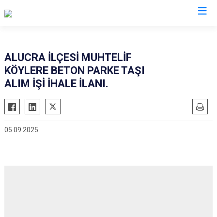
Giresun
ALUCRA İLÇESİ MUHTELİF
KÖYLERE BETON PARKE TAŞI
Alucra
Görele
ALIM İŞİ İHALE İLANI.
Bulancak
Güce
Çamoluk
Keşap
Çanakçı
Piraziz
05.09.2025
Dereli
Şebinkarahisar
Doğankent
Tirebolu
Espiye
Yağlıdere
Eynesil