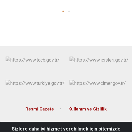
Resmi Gazete
Kullanım ve Gizlilik
Hoca Ahmet Yesevi Mahallesi Hayran Sokak No:1
Sizlere daha iyi hizmet verebilmek için sitemizde
Alucra/GİRESUN